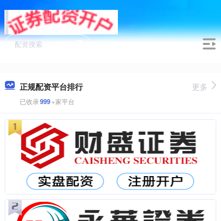
正规配资平台排行
更多
已收录
999
+家平台