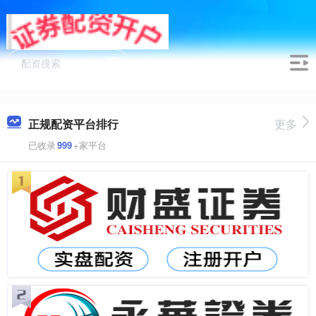
正规配资平台排行
更多
已收录
999
+家平台