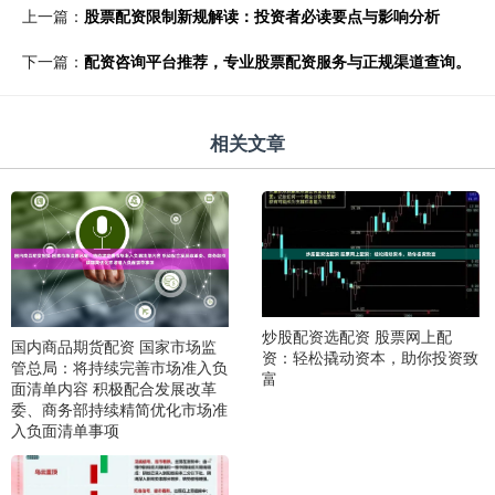
上一篇：
股票配资限制新规解读：投资者必读要点与影响分析
下一篇：
配资咨询平台推荐，专业股票配资服务与正规渠道查询。
相关文章
炒股配资选配资 股票网上配
国内商品期货配资 国家市场监
资：轻松撬动资本，助你投资致
管总局：将持续完善市场准入负
富
面清单内容 积极配合发展改革
委、商务部持续精简优化市场准
入负面清单事项