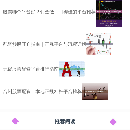
股票哪个平台好？佣金低、口碑佳的平台推荐
配资炒股开户指南｜正规平台与流程详解
无锡股票配资平台排行指南
台州股票配资：本地正规杠杆平台推荐
推荐阅读