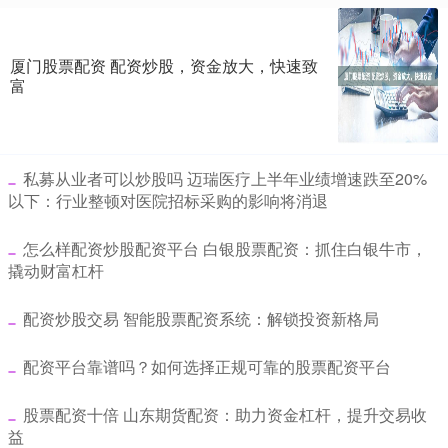
厦门股票配资 配资炒股，资金放大，快速致
富
​私募从业者可以炒股吗 迈瑞医疗上半年业绩增速跌至20%
以下：行业整顿对医院招标采购的影响将消退
​怎么样配资炒股配资平台 白银股票配资：抓住白银牛市，
撬动财富杠杆
​配资炒股交易 智能股票配资系统：解锁投资新格局
​配资平台靠谱吗？如何选择正规可靠的股票配资平台
​股票配资十倍 山东期货配资：助力资金杠杆，提升交易收
益