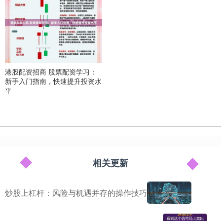
港股配资招商 股票配资学习：
新手入门指南，快速提升投资水
平
相关更新
炒股上杠杆：风险与机遇并存的操作技巧