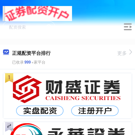
正规配资平台排行
更多
已收录
999
+家平台