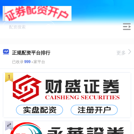
正规配资平台排行
更多
已收录
999
+家平台