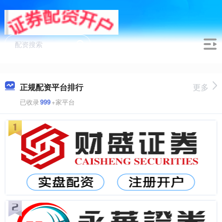
正规配资平台排行
更多
已收录
999
+家平台