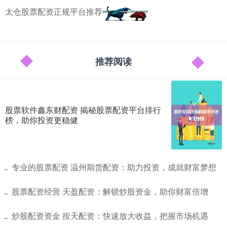
太仓股票配资正规平台推荐
推荐阅读
股票软件鑫东财配资 揭秘股票配资平台排行
榜，助你投资更稳健
​专业的股票配资 温州期货配资：助力投资，成就财富梦想
​股票配资经营 天盈配资：解锁炒股资金，助你财富倍增
​炒股配资资金 按天配资：快速放大收益，把握市场机遇