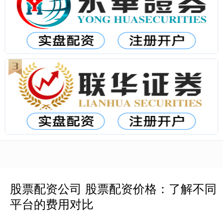
股票配资公司 股票配资价格：了解不同
平台的费用对比