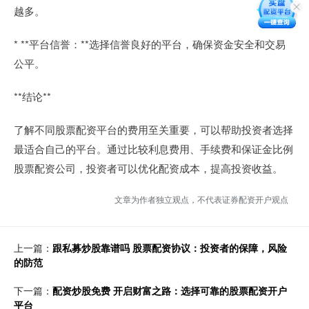
越多。
* **平台信誉：**选择信誉良好的平台，确保资金安全和交易
公平。
**结论**
了解不同股票配资平台的费用至关重要，可以帮助投资者选择
最适合自己的平台。通过比较利息费用、手续费和保证金比例
股票配资公司，投资者可以优化配资成本，提高投资收益。
文章为作者独立观点，不代表证券配资开户观点
上一篇：
跟私募炒股靠谱吗 股票配资协议：投资者的保障，风险
的防范
下一篇：
配资炒股免费 开启财富之路：选择可靠的股票配资开户
平台