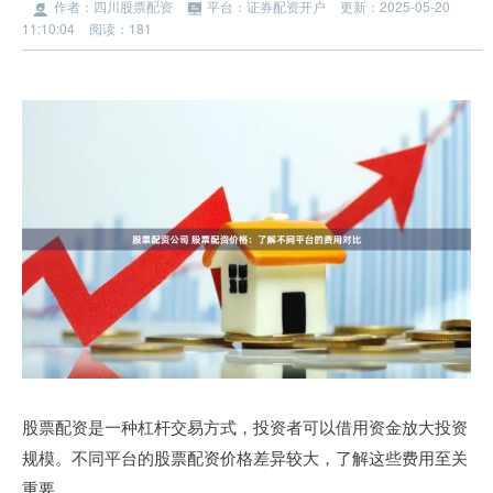
作者：四川股票配资
平台：证券配资开户
更新：2025-05-20
11:10:04
阅读：181
股票配资是一种杠杆交易方式，投资者可以借用资金放大投资
规模。不同平台的股票配资价格差异较大，了解这些费用至关
重要。