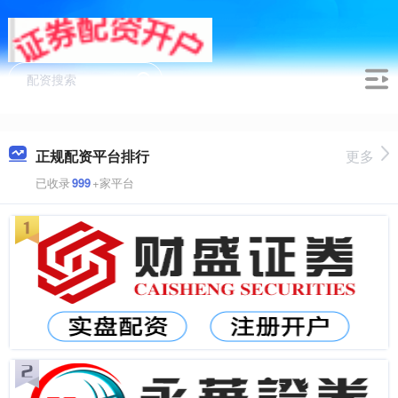
正规配资平台排行
更多
已收录
999
+家平台