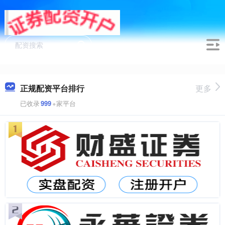
正规配资平台排行
更多
已收录
999
+家平台