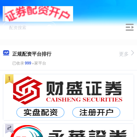
正规配资平台排行
更多
已收录
999
+家平台