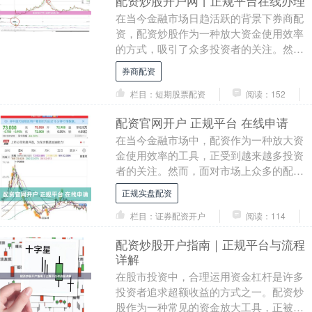
配资炒股开户网丨正规平台在线办理
在当今金融市场日趋活跃的背景下券商配
资，配资炒股作为一种放大资金使用效率
的方式，吸引了众多投资者的关注。然
而，面对市场上众多的配资平台，如何选
券商配资
择一家正规、安全的....
栏目：短期股票配资
阅读：152
配资官网开户 正规平台 在线申请
在当今金融市场中，配资作为一种放大资
金使用效率的工具，正受到越来越多投资
者的关注。然而，面对市场上众多的配资
平台正规实盘配资，如何辨别正规平台、
正规实盘配资
顺利完成官网开户....
栏目：证券配资开户
阅读：114
配资炒股开户指南｜正规平台与流程
详解
在股市投资中，合理运用资金杠杆是许多
投资者追求超额收益的方式之一。配资炒
股作为一种常见的资金放大工具，正被越