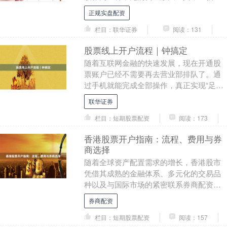
来越多投资者关注。但面对市场上众多配
正规实盘配资
资平台，如何选择....
栏目：联华证券
阅读：131
股票线上开户流程｜钟搞定
随着互联网金融的快速发展，现在开通股
票账户已经不需要再去营业部排队了。通
过手机就能完成全部操作，真正实现“足不
出户、线上开户”。本文将详细介绍股票线
联华证券
上开户流程，....
栏目：短期股票配资
阅读：173
香港股票开户指南：流程、费用与券
商选择
随着全球资产配置需求的增长，香港股市
凭借其成熟的金融体系、多元化的交易品
种以及与国际市场的紧密联系券商配资，
成为众多内地投资者的重要选择。本文将
券商配资
为您提供一份详尽....
栏目：短期股票配资
阅读：157